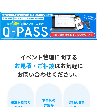
イベント管理に​関する
お見積・​ご相談
は​
お気軽に
​お問い​合わせください。​
本事例の
概算お見積り
類似の事例
詳細が