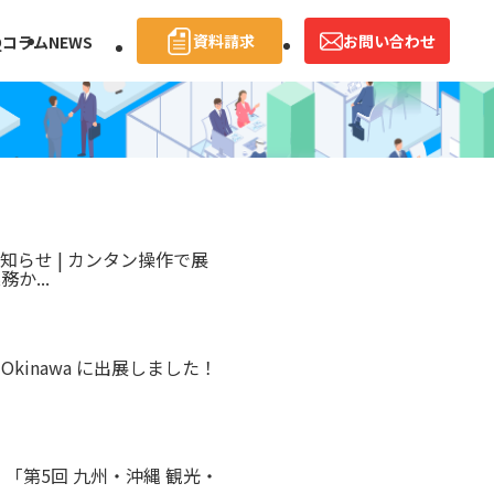
資料請求
お問い合わせ
Q
コラム
NEWS
知らせ | カンタン操作で展
か...
 in Okinawa に出展しました！
「第5回 九州・沖縄 観光・