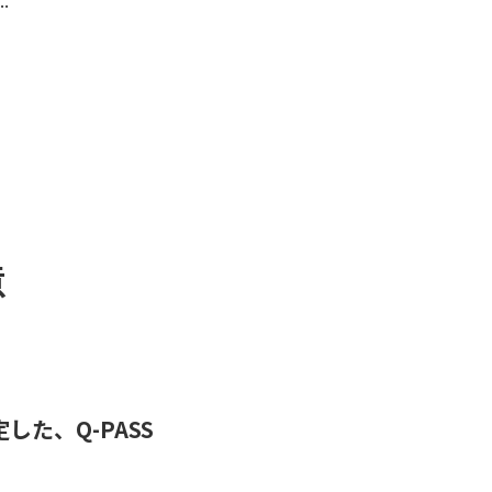
.
意
た、Q-PASS