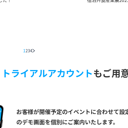
した！
宿泊外食産業展202..
1
2
3
4
・
トライアルアカウント
もご用
お客様が開催予定のイベントに合わせて設定し
のデモ画面を個別にご案内いたし
ます。