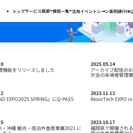
サービス概要
機能一覧
トップ
活用イベントシーン
事例紹介
FA
来場者管理機能
来場者管理機能一覧
出展者管理機能
出展者管理機能一覧
10
2025.05.14
理機能をリリースしました
アーカイブ配信のお
示会の来場者管理業務
12
2023.11.12
ND EXPO2025 SPRING』にQ-PASS
ResorTech EXPO
25
2023.10.17
州・沖縄 観光・宿泊外食産業展2023 に
福岡県で開催される 